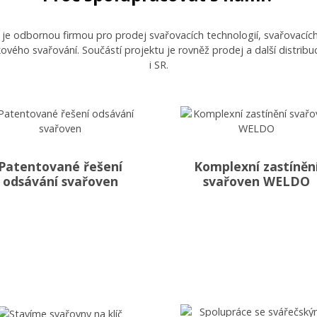
 odbornou firmou pro prodej svařovacích technologií, svařovacích s
ukového svařování. Součástí projektu je rovněž prodej a další distr
i SR.
Patentované řešení
Komplexní zastíněn
odsávání svařoven
svařoven WELDO