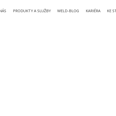
NÁS
PRODUKTY A SLUŽBY
WELD-BLOG
KARIÉRA
KE S
WELDO-STORE
NOVÝ ESHOP
Máme přes 3000 položek sortimentu. Nenajdete-li, co jste hledali,
poptejte to! SVařování máme v krvi.
ÍCE NEŽ 20LET ZKU
O SVAŘOVÁNÍ VÍME V
to můžete počítat s vysokou odborností, umíme Vám poradit s výb
vhodné technologie, použití materiálů a postupů.