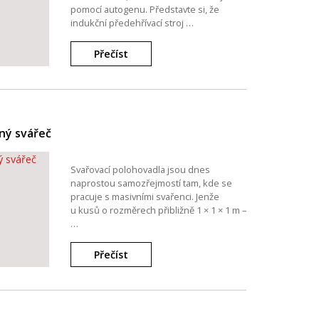
pomocí autogenu. Představte si, že
indukční předehřívací stroj …
Přečíst
ný svářeč
Svařovací polohovadla jsou dnes
naprostou samozřejmostí tam, kde se
pracuje s masivními svařenci. Jenže
u kusů o rozměrech přibližně 1 × 1 × 1 m –
…
Přečíst