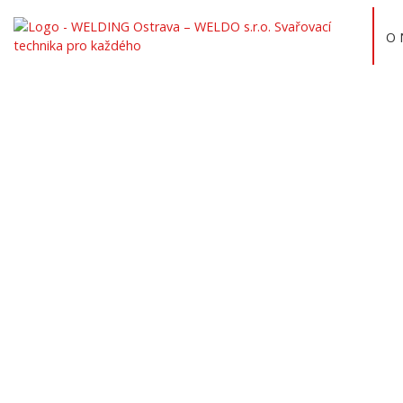
O 
MÁME V
A 
Pro