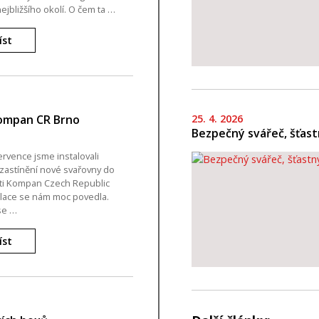
ejbližšího okolí. O čem ta …
íst
25. 4. 2026
Kompan CR Brno
Bezpečný svářeč, šťast
ervence jsme instalovali
zastínění nové svařovny do
ti Kompan Czech Republic
alace se nám moc povedla.
se …
íst