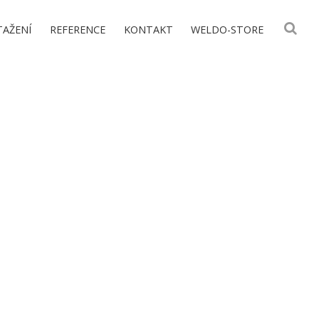
TAŽENÍ
REFERENCE
KONTAKT
WELDO-STORE
ŠENOSTÍ
ŠE.
ěrem