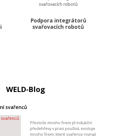
Podpora integrátorů
i
svařovacích robotů
WELD-Blog
ní svařenců
Přestože mnoho firem již indukční
předehřevy v praxi používá, existuje
mnoho firem, které svařence rovnají