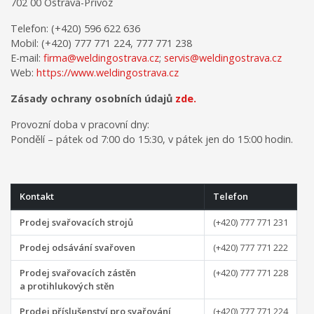
702 00 Ostrava-Přívoz
Telefon: (+420) 596 622 636
Mobil: (+420) 777 771 224, 777 771 238
E-mail:
firma@weldingostrava.cz
;
servis@weldingostrava.cz
Web:
https://www.weldingostrava.cz
Zásady ochrany osobních údajů
zde.
Provozní doba v pracovní dny:
Pondělí – pátek od 7:00 do 15:30, v pátek jen do 15:00 hodin.
Kontakt
Telefon
Prodej svařovacích strojů
(+420) 777 771 231
Prodej odsávání svařoven
(+420) 777 771 222
Prodej svařovacích zástěn
(+420) 777 771 228
a protihlukových stěn
Prodej příslušenství pro svařování
(+420) 777 771 224