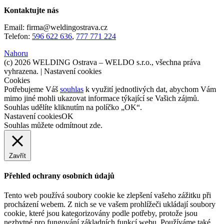
Kontaktujte nás
Email: firma@weldingostrava.cz
Telefon:
596 622 636
,
777 771 224
Nahoru
(c) 2026 WELDING Ostrava – WELDO s.r.o., všechna práva
vyhrazena. |
Nastavení cookies
Cookies
Potřebujeme Váš
souhlas
k využití jednotlivých dat, abychom Vám
mimo jiné mohli ukazovat informace týkající se Vašich zájmů.
Souhlas udělíte kliknutím na políčko „OK“.
Nastavení cookies
OK
Souhlas můžete odmítnout
zde
.
Zavřít
Přehled ochrany osobních údajů
Tento web používá soubory cookie ke zlepšení vašeho zážitku při
procházení webem. Z nich se ve vašem prohlížeči ukládají soubory
cookie, které jsou kategorizovány podle potřeby, protože jsou
nezbytné pro fungování základních funkcí webu. Používáme také