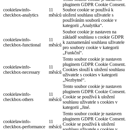
pluginem GDPR Cookie Consent.
cookielawinfo-
11
Soubor cookie se používá k
checkbox-analytics
měsíců
uložení souhlasu uživatele s
používáním souborů cookie v
kategorii „Analytika“.
Soubor cookie je nastaven na
základě souhlasu s cookie GDPR
cookielawinfo-
11
k zaznamenání souhlasu uživatele
checkbox-functional
měsíců
pro soubory cookie v kategorii
„Funkční“.
Tento soubor cookie je nastaven
pluginem GDPR Cookie Consent.
cookielawinfo-
11
Cookies slouží k uložení souhlasu
checkbox-necessary
měsíců
uživatele s cookies v kategorii
„Nezbytné“.
Tento soubor cookie je nastaven
pluginem GDPR Cookie Consent.
cookielawinfo-
11
Cookie se používá k uložení
checkbox-others
měsíců
souhlasu uživatele s cookies v
kategorii „Jiné.
Tento soubor cookie je nastaven
pluginem GDPR Cookie Consent.
cookielawinfo-
11
Cookie se používá k uložení
checkbox-performance
měsíců
souhlasu uživatele s cookies v