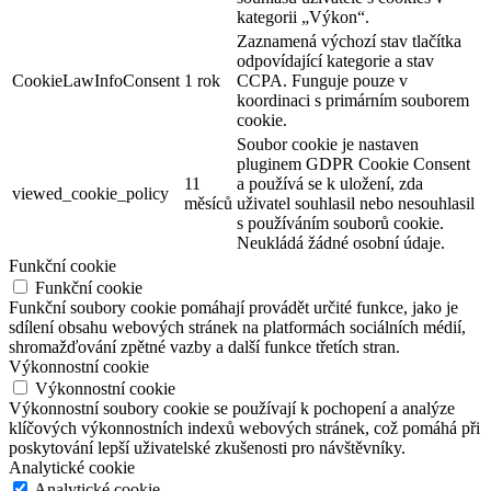
kategorii „Výkon“.
Zaznamená výchozí stav tlačítka
odpovídající kategorie a stav
CookieLawInfoConsent
1 rok
CCPA. Funguje pouze v
koordinaci s primárním souborem
cookie.
Soubor cookie je nastaven
pluginem GDPR Cookie Consent
11
a používá se k uložení, zda
viewed_cookie_policy
měsíců
uživatel souhlasil nebo nesouhlasil
s používáním souborů cookie.
Neukládá žádné osobní údaje.
Funkční cookie
Funkční cookie
Funkční soubory cookie pomáhají provádět určité funkce, jako je
sdílení obsahu webových stránek na platformách sociálních médií,
shromažďování zpětné vazby a další funkce třetích stran.
Výkonnostní cookie
Výkonnostní cookie
Výkonnostní soubory cookie se používají k pochopení a analýze
klíčových výkonnostních indexů webových stránek, což pomáhá při
poskytování lepší uživatelské zkušenosti pro návštěvníky.
Analytické cookie
Analytické cookie