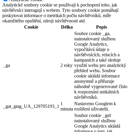
Analytické soubory cookie se používají k pochopení toho, jak
návštěvníci interagují s webem. Tyto soubory cookie pomáhají
poskytovat informace o metrikách počtu návštěvníků, míře
okamžitého opuštění, zdroji návštěvnosti atd.
Cookie
Délka
Popis
Soubor cookie _ga,
nainstalovaný službou
Google Analytics,
vypočítává údaje o
návštěvnících, relacích a
kampaních a také sleduje
_ga
2 roky
využití webu pro analytický
přehled webu. Soubor
cookie ukládá informace
anonymně a přiřazuje
náhodně vygenerované číslo
k rozpoznání unikátních
návštěvníků.
1
Nastaveno Googlem k
_gat_gtag_UA_129705193_1
minuta
rozlišení uživatelů.
Soubor cookie _gid
nainstalovaný službou
Google Analytics ukládá
informace o tom, jak