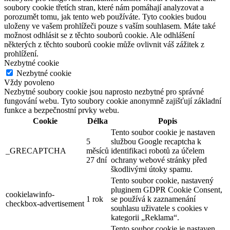
soubory cookie třetích stran, které nám pomáhají analyzovat a
porozumět tomu, jak tento web používáte. Tyto cookies budou
uloženy ve vašem prohlížeči pouze s vaším souhlasem. Máte také
možnost odhlásit se z těchto souborů cookie. Ale odhlášení
některých z těchto souborů cookie může ovlivnit váš zážitek z
prohlížení.
Nezbytné cookie
Nezbytné cookie
Vždy povoleno
Nezbytné soubory cookie jsou naprosto nezbytné pro správné
fungování webu. Tyto soubory cookie anonymně zajišťují základní
funkce a bezpečnostní prvky webu.
Cookie
Délka
Popis
Tento soubor cookie je nastaven
5
službou Google recaptcha k
_GRECAPTCHA
měsíců
identifikaci robotů za účelem
27 dní
ochrany webové stránky před
škodlivými útoky spamu.
Tento soubor cookie, nastavený
pluginem GDPR Cookie Consent,
cookielawinfo-
1 rok
se používá k zaznamenání
checkbox-advertisement
souhlasu uživatele s cookies v
kategorii „Reklama“.
Tento soubor cookie je nastaven