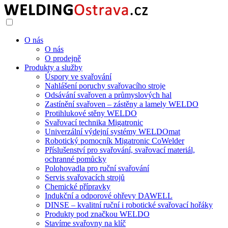
O nás
O nás
O prodejně
Produkty a služby
Úspory ve svařování
Nahlášení poruchy svařovacího stroje
Odsávání svařoven a průmyslových hal
Zastínění svařoven – zástěny a lamely WELDO
Protihlukové stěny WELDO
Svařovací technika Migatronic
Univerzální výdejní systémy WELDOmat
Robotický pomocník Migatronic CoWelder
Příslušenství pro svařování, svařovací materiál,
ochranné pomůcky
Polohovadla pro ruční svařování
Servis svařovacích strojů
Chemické přípravky
Indukční a odporové ohřevy DAWELL
DINSE – kvalitní ruční i robotické svařovací hořáky
Produkty pod značkou WELDO
Stavíme svařovny na klíč