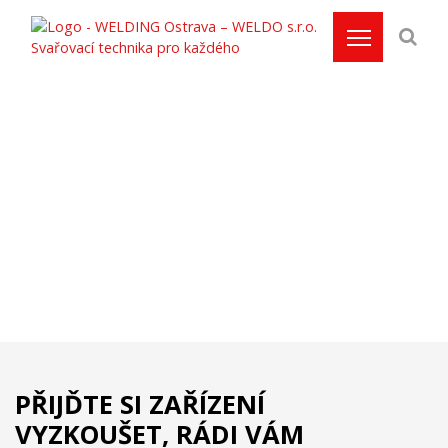
Navštivte nás na
prodejně v Ostravě
Domů
/
O nás
/
O prodejně
PŘIJĎTE SI ZAŘÍZENÍ
VYZKOUŠET, RÁDI VÁM