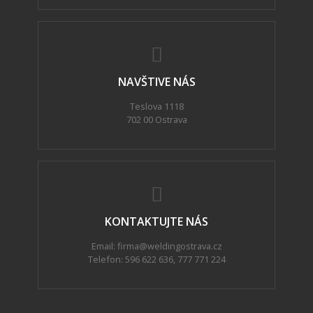
NAVŠTIVE NÁS
Teslova 1118
702 00 Ostrava
KONTAKTUJTE NÁS
Email: firma@weldingostrava.cz
Telefon:
596 622 636
,
777 771 224