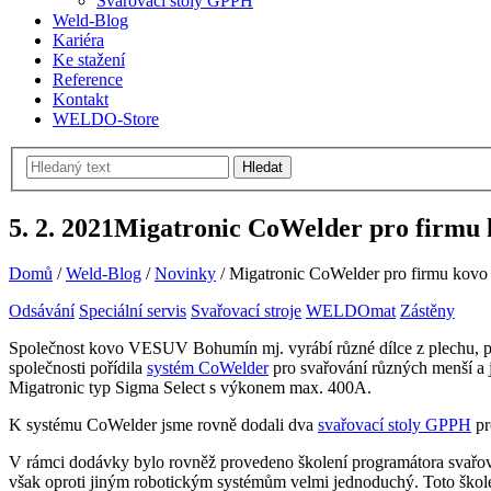
Svařovací stoly GPPH
Weld-Blog
Kariéra
Ke stažení
Reference
Kontakt
WELDO-Store
Hledat
5. 2. 2021
Migatronic CoWelder pro firm
Domů
/
Weld-Blog
/
Novinky
/
Migatronic CoWelder pro firmu ko
Odsávání
Speciální servis
Svařovací stroje
WELDOmat
Zástěny
Společnost kovo VESUV Bohumín mj. vyrábí různé dílce z plechu, př
společnosti pořídila
systém CoWelder
pro svařování různých menší a 
Migatronic typ Sigma Select s výkonem max. 400A.
K systému CoWelder jsme rovně dodali dva
svařovací stoly GPPH
pr
V rámci dodávky bylo rovněž provedeno školení programátora svařov
však oproti jiným robotickým systémům velmi jednoduchý. Toto škole