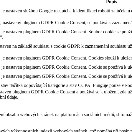
Popis
 je nastaven službou Google recaptcha k identifikaci robotů za účele
, nastavený pluginem GDPR Cookie Consent, se používá k zaznamenání
 je nastaven pluginem GDPR Cookie Consent. Soubor cookie se použív
“.
staven na základě souhlasu s cookie GDPR k zaznamenání souhlasu uži
 je nastaven pluginem GDPR Cookie Consent. Cookies slouží k uložení 
 je nastaven pluginem GDPR Cookie Consent. Cookie se používá k ulože
 je nastaven pluginem GDPR Cookie Consent. Cookie se používá k ulož
tav tlačítka odpovídající kategorie a stav CCPA. Funguje pouze v ko
staven pluginem GDPR Cookie Consent a používá se k uložení, zda uživ
bní údaje.
ení obsahu webových stránek na platformách sociálních médií, shromažď
ových výkonnostních indexů webových stránek, což pomáhá při poskytov