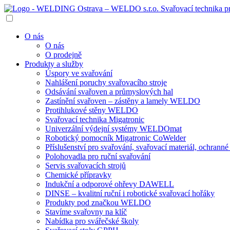
O nás
O nás
O prodejně
Produkty a služby
Úspory ve svařování
Nahlášení poruchy svařovacího stroje
Odsávání svařoven a průmyslových hal
Zastínění svařoven – zástěny a lamely WELDO
Protihlukové stěny WELDO
Svařovací technika Migatronic
Univerzální výdejní systémy WELDOmat
Robotický pomocník Migatronic CoWelder
Příslušenství pro svařování, svařovací materiál, ochran
Polohovadla pro ruční svařování
Servis svařovacích strojů
Chemické přípravky
Indukční a odporové ohřevy DAWELL
DINSE – kvalitní ruční i robotické svařovací hořáky
Produkty pod značkou WELDO
Stavíme svařovny na klíč
Nabídka pro svářečské školy