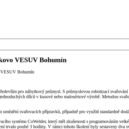
u kovo VESUV Bohumín
vo VESUV Bohumín
edevším pro nábytkový průmysl. S průmyslovou robotizací svařování m
jednoduchých dílců v kusové nebo malosériové výrobě. Metodou svařov
o umístění svařovacích přípravků, případně pro využití standardně do
acího systému CoWelder, který měl zkušenosti s programováním velké
ní trvalo pouhé 3 hodiny. V rámci tohoto školení byly sestaveny dva 