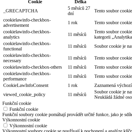
Cookie
Délka
5 měsíců 27
_GRECAPTCHA
Tento soubor cookie
dní
cookielawinfo-checkbox-
1 rok
Tento soubor cookie
advertisement
cookielawinfo-checkbox-
Tento soubor cookie
11 měsíců
analytics
kategorii „Analytika
cookielawinfo-checkbox-
11 měsíců
Soubor cookie je na
functional
cookielawinfo-checkbox-
11 měsíců
Tento soubor cookie
necessary
cookielawinfo-checkbox-others
11 měsíců
Tento soubor cookie
cookielawinfo-checkbox-
11 měsíců
Tento soubor cookie
performance
CookieLawInfoConsent
1 rok
Zaznamená výchozí s
Soubor cookie je na
viewed_cookie_policy
11 měsíců
Neukládá žádné oso
Funkční cookie
Funkční cookie
Funkční soubory cookie pomáhají provádět určité funkce, jako je sdíl
Výkonnostní cookie
Výkonnostní cookie
Výkonnostní soubory cookie se používají k pochopení a analýze klíč