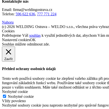
Kontaktujte nás
Email: firma@weldingostrava.cz
Telefon:
596 622 636
,
777 771 224
Nahoru
(c) 2026 WELDING Ostrava – WELDO s.r.o., všechna práva vyhraz
Cookies
Potřebujeme Váš
souhlas
k využití jednotlivých dat, abychom Vám mi
Nastavení cookies
OK
Souhlas můžete odmítnout
zde
.
Zavřít
Přehled ochrany osobních údajů
Tento web používá soubory cookie ke zlepšení vašeho zážitku při pro
fungování základních funkcí webu. Používáme také soubory cookie tř
pouze s vaším souhlasem. Máte také možnost odhlásit se z těchto soub
Nezbytné cookie
Nezbytné cookie
Vždy povoleno
Nezbytné soubory cookie jsou naprosto nezbytné pro správné fungov