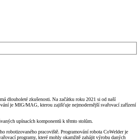
á dlouholeté zkušenosti. Na začátku roku 2021 si od naší
ání je MIG/MAG, kterou zajišťuje nejmodernější svařovací zařízení
dávaných upínacích komponentů k těmto stolům.
ho robotizovaného pracoviště. Programování robota CoWelder je
svařovací programy, které mohly okamžitě zahájit výrobu daných