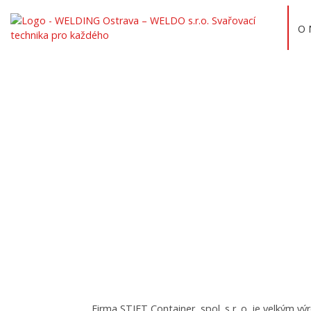
O 
3. 3. 2021
Nové svařovací b
Pavlovice
Domů
/
Weld-Blog
/
Novinky
/
Nové svařovací boxy pro fi
Firma STIFT Container, spol. s r. o. je velkým 