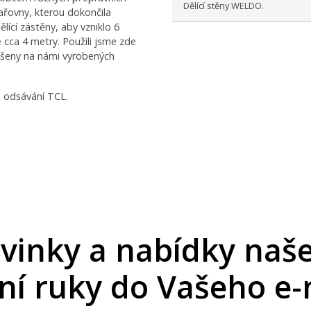
Dělící stěny WELDO.
ařovny, kterou dokončila
ící zástěny, aby vzniklo 6
 cca 4 metry. Použili jsme zde
ěšeny na námi vyrobených
é odsávání TCL.
ovinky a nabídky naš
vní ruky do Vašeho e-