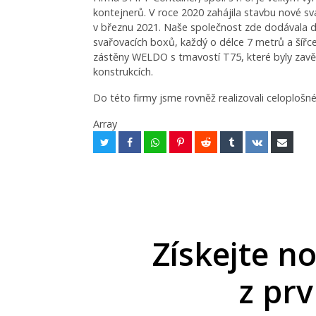
kontejnerů. V roce 2020 zahájila stavbu nové sv
v březnu 2021. Naše společnost zde dodávala děl
svařovacích boxů, každý o délce 7 metrů a šířce
zástěny WELDO s tmavostí T75, které byly zav
konstrukcích.
Do této firmy jsme rovněž realizovali celoplošn
Array
Získejte n
z pr