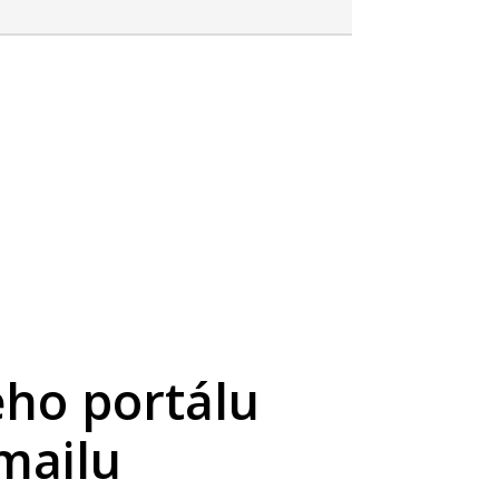
eho portálu
mailu