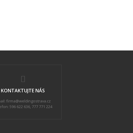
KONTAKTUJTE NÁS
ail: firma@weldingostrava.cz
efon:
596 622 636
,
777 771 224