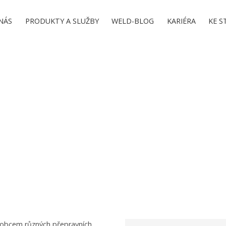
NÁS
PRODUKTY A SLUŽBY
WELD-BLOG
KARIÉRA
KE S
oxy pro firmu STIFT Con
rmu STIFT Container, Velké Pavlovice
výrobcem různých přepravních