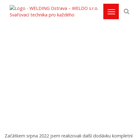
9. 8. 2022
Dodávka kompletní
malé svařovny na klíč
Domů
/
Weld-Blog
/
Novinky
/
Dodávka kompletní malé
svařovny na klíč
Začátkem srpna 2022 jsem realizovali další dodávku kompletní