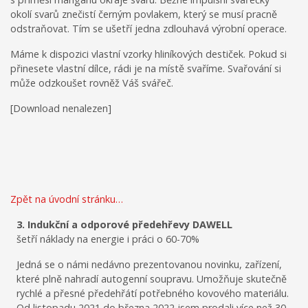
okolí svarů znečistí černým povlakem, který se musí pracně
odstraňovat. Tím se ušetří jedna zdlouhavá výrobní operace.
Máme k dispozici vlastní vzorky hliníkových destiček. Pokud si
přinesete vlastní dílce, rádi je na místě svaříme. Svařování si
může odzkoušet rovněž Váš svářeč.
[Download nenalezen]
Zpět na úvodní stránku…
3. Indukční a odporové předehřevy DAWELL
šetří náklady na energie i práci o 60-70%
Jedná se o námi nedávno prezentovanou novinku, zařízení,
které plně nahradí autogenní soupravu. Umožňuje skutečně
rychlé a přesné předehřátí potřebného kovového materiálu.
Od listopadu 2021 do března 2022 jsem prodali více než 30