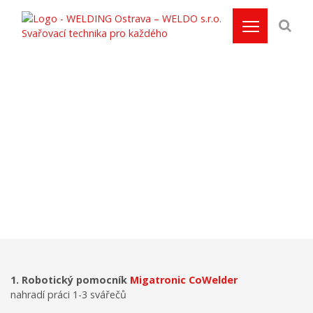
Předvádění úsporných
svařovacích technologií
Domů
/
Předvádění úsporných svařovacích technologií
1. Robotický pomocník
Migatronic CoWelder
nahradí práci 1-3 svářečů