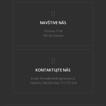
NAVŠTIVE NÁS
Teslova 1118
702 00 Ostrava
KONTAKTUJTE NÁS
Email: firma@weldingostrava.cz
Telefon:
596 622 636
,
777 771 224