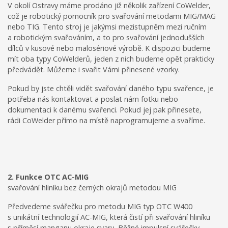
V okolí Ostravy máme prodáno již několik zařízení CoWelder,
což je robotický pomocník pro svařování metodami MIG/MAG
nebo TIG. Tento stroj je jakýmsi mezistupněm mezi ručním
a robotickým svařováním, a to pro svařování jednodušších
dílců v kusové nebo malosériové výrobě. K dispozici budeme
mít oba typy CoWelderů, jeden z nich budeme opět prakticky
předvádět. Můžeme i svařit Vámi přinesené vzorky.
Pokud by jste chtěli vidět svařování daného typu svařence, je
potřeba nás kontaktovat a poslat nám fotku nebo
dokumentaci k danému svařenci. Pokud jej pak přinesete,
rádi CoWelder přímo na místě naprogramujeme a svaříme.
2. Funkce OTC AC-MIG
svařování hliníku bez černých okrajů metodou MIG
Předvedeme svářečku pro metodu MIG typ OTC W400
s unikátní technologií AC-MIG, která čistí při svařování hliníku
s příměsí manganu okraje svaru. Běžné impulsní svářečky