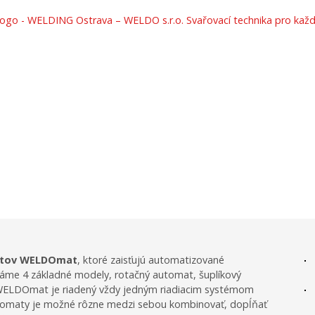
omaty WELDOmat pre au
zásobovanie výroby
atov WELDOmat
, ktoré zaisťujú automatizované
máme 4 základné modely, rotačný automat, šuplíkový
m WELDOmat je riadený vždy jedným riadiacim systémom
Automaty je možné rôzne medzi sebou kombinovať, dopĺňať