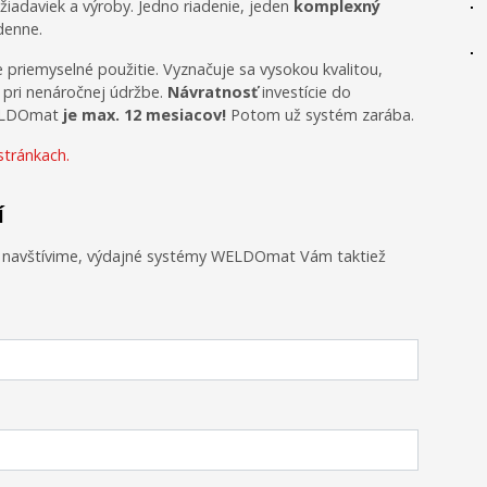
iadaviek a výroby. Jedno riadenie, jeden
komplexný
 denne.
priemyselné použitie. Vyznačuje sa vysokou kvalitou,
 pri nenáročnej údržbe.
Návratnosť
investície do
WELDOmat
je max. 12 mesiacov!
Potom už systém zarába.
stránkach.
í
e navštívime, výdajné systémy WELDOmat Vám taktiež