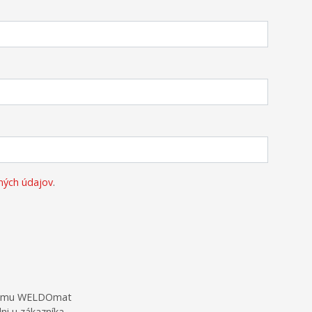
ných údajov
.
stému WELDOmat
i u zákazníka.