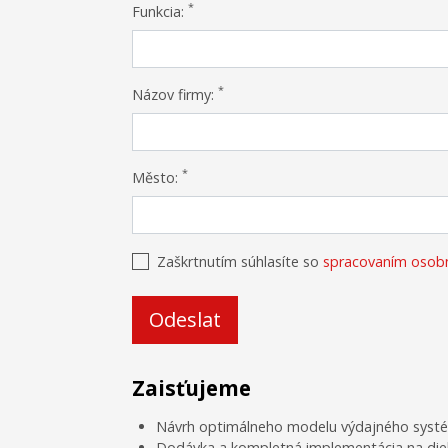
*
Funkcia:
*
Názov firmy:
*
Město:
Zaškrtnutím súhlasíte so
spracovaním osob
Zaisťujeme
Návrh optimálneho modelu výdajného sy
Dodávka a kompletná implementácia na dieln