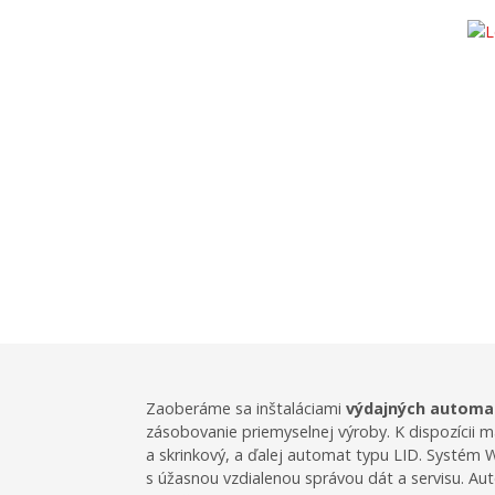
Výdajné aut
Zaoberáme sa inštaláciami
výdajných autom
zásobovanie priemyselnej výroby. K dispozícii 
a skrinkový, a ďalej automat typu LID. Systé
s úžasnou vzdialenou správou dát a servisu. 