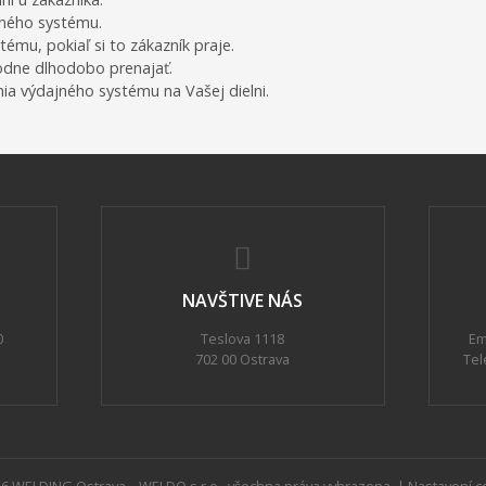
ajného systému.
mu, pokiaľ si to zákazník praje.
odne dlhodobo prenajať.
a výdajného systému na Vašej dielni.
NAVŠTIVE NÁS
0
Teslova 1118
Em
702 00 Ostrava
Tel