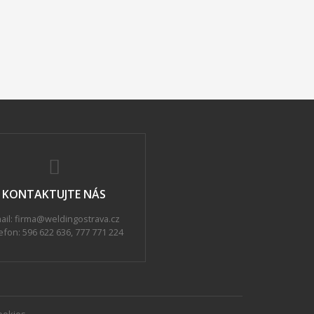
KONTAKTUJTE NÁS
ail: firma@weldingostrava.cz
efon:
596 622 636
,
777 771 224