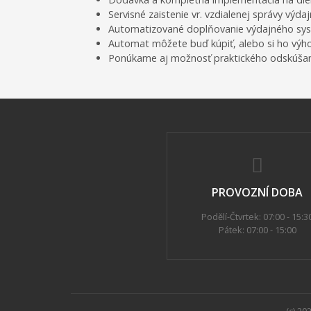
Servisné zaistenie vr. vzdialenej správy výd
Automatizované doplňovanie výdajného systé
Automat môžete buď kúpiť, alebo si ho výh
Ponúkame aj možnosť praktického odskúšani
PROVOZNÍ DOBA
Podělí-Čtvrtek: 07:00 - 15:3
Pátek: 07:00 - 15:00