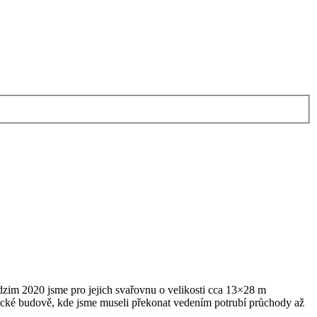
dzim 2020 jsme pro jejich svařovnu o velikosti cca 13×28 m
rické budově, kde jsme museli překonat vedením potrubí průchody až