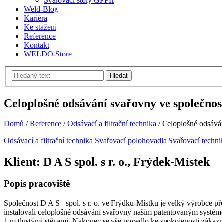
Svařovací stoly GPPH
Weld-Blog
Kariéra
Ke stažení
Reference
Kontakt
WELDO-Store
Hledat
Celoplošné odsávání svařovny ve společno
Domů
/
Reference
/
Odsávací a filtrační technika
/
Celoplošné odsává
Odsávací a filtrační technika
Svařovací polohovadla
Svařovací techni
Klient: D A S spol. s r. o., Frýdek-Místek
Popis pracoviště
Společnost D A S spol. s r. o. ve Frýdku-Místku je velký výrobce p
instalovali celoplošné odsávání svařovny naším patentovaným systéme
1 m tlustými stěnami. Nakonec se vše povedlo ke spokojenosti zákazn