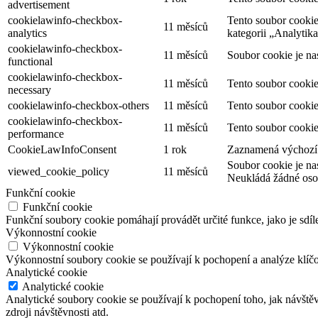
advertisement
cookielawinfo-checkbox-
Tento soubor cookie
11 měsíců
analytics
kategorii „Analytika
cookielawinfo-checkbox-
11 měsíců
Soubor cookie je na
functional
cookielawinfo-checkbox-
11 měsíců
Tento soubor cookie
necessary
cookielawinfo-checkbox-others
11 měsíců
Tento soubor cookie
cookielawinfo-checkbox-
11 měsíců
Tento soubor cookie
performance
CookieLawInfoConsent
1 rok
Zaznamená výchozí s
Soubor cookie je na
viewed_cookie_policy
11 měsíců
Neukládá žádné oso
Funkční cookie
Funkční cookie
Funkční soubory cookie pomáhají provádět určité funkce, jako je sdíl
Výkonnostní cookie
Výkonnostní cookie
Výkonnostní soubory cookie se používají k pochopení a analýze klíč
Analytické cookie
Analytické cookie
Analytické soubory cookie se používají k pochopení toho, jak návště
zdroji návštěvnosti atd.