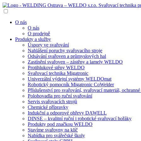
O nás
O nás
O prodejně
Produkty a služby
Úspory ve svařování
Nahlášení poruchy svařovacího stroje
Odsávání svařoven a průmyslových hal
Zastínění svařoven – zástěny a lamely WELDO
Protihlukové stěny WELDO
Svařovací technika Migatronic
Univerzální výdejní systémy WELDOmat
Robotický pomocník Migatronic CoWelder
Příslušenství pro svařování, svařovací materiál, ochran
Polohovadla pro ruční svařování
Servis svařovacích strojů
Chemické přípravky
Indukční a odporové ohřevy DAWELL
DINSE – kvalitní ruční i robotické svařovací hořáky
Produkty pod značkou WELDO
Stavíme svařovny na klíč
Nabídka pro svářečské školy