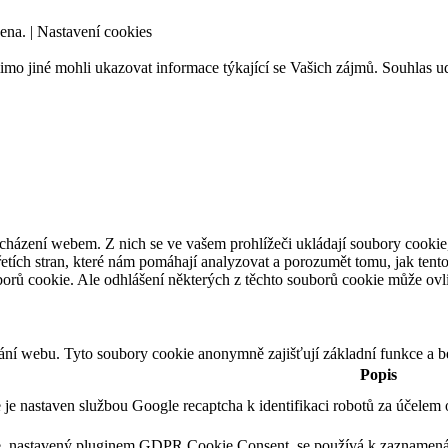
ena. |
Nastavení cookies
mo jiné mohli ukazovat informace týkající se Vašich zájmů. Souhlas ud
cházení webem. Z nich se ve vašem prohlížeči ukládají soubory cookie,
etích stran, které nám pomáhají analyzovat a porozumět tomu, jak tent
orů cookie. Ale odhlášení některých z těchto souborů cookie může ovliv
ání webu. Tyto soubory cookie anonymně zajišťují základní funkce a 
Popis
 je nastaven službou Google recaptcha k identifikaci robotů za účele
, nastavený pluginem GDPR Cookie Consent, se používá k zaznamenání