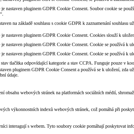
 je nastaven pluginem GDPR Cookie Consent. Soubor cookie se použív
“.
staven na základě souhlasu s cookie GDPR k zaznamenání souhlasu uži
 je nastaven pluginem GDPR Cookie Consent. Cookies slouží k uložení 
 je nastaven pluginem GDPR Cookie Consent. Cookie se používá k ulože
 je nastaven pluginem GDPR Cookie Consent. Cookie se používá k ulož
tav tlačítka odpovídající kategorie a stav CCPA. Funguje pouze v ko
staven pluginem GDPR Cookie Consent a používá se k uložení, zda uživ
bní údaje.
ení obsahu webových stránek na platformách sociálních médií, shromažď
ových výkonnostních indexů webových stránek, což pomáhá při poskytov
vníci interagují s webem. Tyto soubory cookie pomáhají poskytovat inf