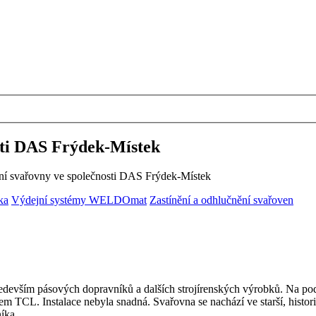
sti DAS Frýdek-Místek
ní svařovny ve společnosti DAS Frýdek-Místek
ka
Výdejní systémy WELDOmat
Zastínění a odhlučnění svařoven
ředevším pásových dopravníků a dalších strojírenských výrobků. Na po
m TCL. Instalace nebyla snadná. Svařovna se nachází ve starší, histo
íka.