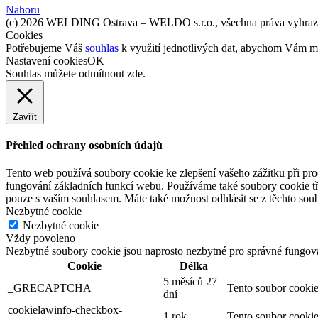
Nahoru
(c) 2026 WELDING Ostrava – WELDO s.r.o., všechna práva vyhraz
Cookies
Potřebujeme Váš
souhlas
k využití jednotlivých dat, abychom Vám mi
Nastavení cookies
OK
Souhlas můžete odmítnout
zde
.
Zavřít
Přehled ochrany osobních údajů
Tento web používá soubory cookie ke zlepšení vašeho zážitku při pro
fungování základních funkcí webu. Používáme také soubory cookie tř
pouze s vaším souhlasem. Máte také možnost odhlásit se z těchto soub
Nezbytné cookie
Nezbytné cookie
Vždy povoleno
Nezbytné soubory cookie jsou naprosto nezbytné pro správné fungov
Cookie
Délka
5 měsíců 27
_GRECAPTCHA
Tento soubor cookie
dní
cookielawinfo-checkbox-
1 rok
Tento soubor cookie