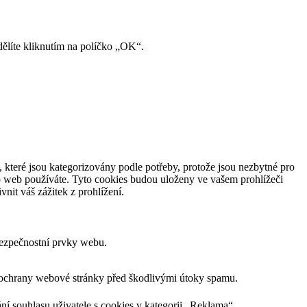
ělíte kliknutím na políčko „OK“.
 které jsou kategorizovány podle potřeby, protože jsou nezbytné pro
o web používáte. Tyto cookies budou uloženy ve vašem prohlížeči
nit váš zážitek z prohlížení.
bezpečnostní prvky webu.
m ochrany webové stránky před škodlivými útoky spamu.
 souhlasu uživatele s cookies v kategorii „Reklama“.