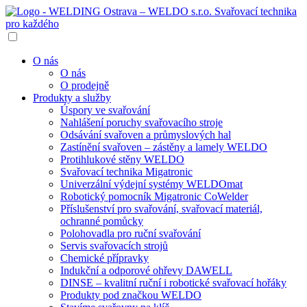
O nás
O nás
O prodejně
Produkty a služby
Úspory ve svařování
Nahlášení poruchy svařovacího stroje
Odsávání svařoven a průmyslových hal
Zastínění svařoven – zástěny a lamely WELDO
Protihlukové stěny WELDO
Svařovací technika Migatronic
Univerzální výdejní systémy WELDOmat
Robotický pomocník Migatronic CoWelder
Příslušenství pro svařování, svařovací materiál,
ochranné pomůcky
Polohovadla pro ruční svařování
Servis svařovacích strojů
Chemické přípravky
Indukční a odporové ohřevy DAWELL
DINSE – kvalitní ruční i robotické svařovací hořáky
Produkty pod značkou WELDO