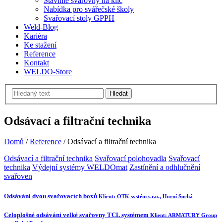
Stavíme svařovny na klíč
Nabídka pro svářečské školy
Svařovací stoly GPPH
Weld-Blog
Kariéra
Ke stažení
Reference
Kontakt
WELDO-Store
Hledat
Odsávací a filtrační technika
Domů
/
Reference
/
Odsávací a filtrační technika
Odsávací a filtrační technika
Svařovací polohovadla
Svařovací
technika
Výdejní systémy WELDOmat
Zastínění a odhlučnění
svařoven
Odsávání dvou svařovacích boxů
Klient:
OTK systém s.r.o., Horní Suchá
Celoplošné odsávání velké svařovny TCL systémem
Klient:
ARMATURY Group