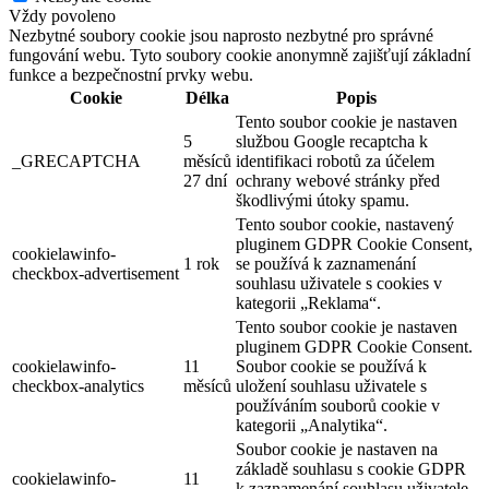
Vždy povoleno
Nezbytné soubory cookie jsou naprosto nezbytné pro správné
fungování webu. Tyto soubory cookie anonymně zajišťují základní
funkce a bezpečnostní prvky webu.
Cookie
Délka
Popis
Tento soubor cookie je nastaven
5
službou Google recaptcha k
_GRECAPTCHA
měsíců
identifikaci robotů za účelem
27 dní
ochrany webové stránky před
škodlivými útoky spamu.
Tento soubor cookie, nastavený
pluginem GDPR Cookie Consent,
cookielawinfo-
1 rok
se používá k zaznamenání
checkbox-advertisement
souhlasu uživatele s cookies v
kategorii „Reklama“.
Tento soubor cookie je nastaven
pluginem GDPR Cookie Consent.
cookielawinfo-
11
Soubor cookie se používá k
checkbox-analytics
měsíců
uložení souhlasu uživatele s
používáním souborů cookie v
kategorii „Analytika“.
Soubor cookie je nastaven na
základě souhlasu s cookie GDPR
cookielawinfo-
11
k zaznamenání souhlasu uživatele