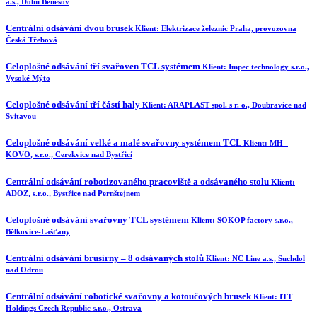
a.s., Dolní Benešov
Centrální odsávání dvou brusek
Klient:
Elektrizace železnic Praha, provozovna
Česká Třebová
Celoplošné odsávání tří svařoven TCL systémem
Klient:
Impec technology s.r.o.,
Vysoké Mýto
Celoplošné odsávání tří částí haly
Klient:
ARAPLAST spol. s r. o., Doubravice nad
Svitavou
Celoplošné odsávání velké a malé svařovny systémem TCL
Klient:
MH -
KOVO, s.r.o., Cerekvice nad Bystřicí
Centrální odsávání robotizovaného pracoviště a odsávaného stolu
Klient:
ADOZ, s.r.o., Bystřice nad Pernštejnem
Celoplošné odsávání svařovny TCL systémem
Klient:
SOKOP factory s.r.o.,
Bělkovice-Lašťany
Centrální odsávání brusírny – 8 odsávaných stolů
Klient:
NC Line a.s., Suchdol
nad Odrou
Centrální odsávání robotické svařovny a kotoučových brusek
Klient:
ITT
Holdings Czech Republic s.r.o., Ostrava