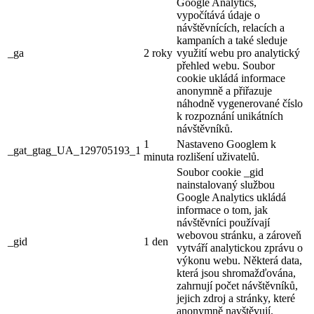
Google Analytics,
vypočítává údaje o
návštěvnících, relacích a
kampaních a také sleduje
_ga
2 roky
využití webu pro analytický
přehled webu. Soubor
cookie ukládá informace
anonymně a přiřazuje
náhodně vygenerované číslo
k rozpoznání unikátních
návštěvníků.
1
Nastaveno Googlem k
_gat_gtag_UA_129705193_1
minuta
rozlišení uživatelů.
Soubor cookie _gid
nainstalovaný službou
Google Analytics ukládá
informace o tom, jak
návštěvníci používají
webovou stránku, a zároveň
_gid
1 den
vytváří analytickou zprávu o
výkonu webu. Některá data,
která jsou shromažďována,
zahrnují počet návštěvníků,
jejich zdroj a stránky, které
anonymně navštěvují.