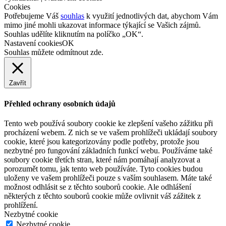
Cookies
Potřebujeme Váš
souhlas
k využití jednotlivých dat, abychom Vám
mimo jiné mohli ukazovat informace týkající se Vašich zájmů.
Souhlas udělíte kliknutím na políčko „OK“.
Nastavení cookies
OK
Souhlas můžete odmítnout
zde
.
Zavřít
Přehled ochrany osobních údajů
Tento web používá soubory cookie ke zlepšení vašeho zážitku při
procházení webem. Z nich se ve vašem prohlížeči ukládají soubory
cookie, které jsou kategorizovány podle potřeby, protože jsou
nezbytné pro fungování základních funkcí webu. Používáme také
soubory cookie třetích stran, které nám pomáhají analyzovat a
porozumět tomu, jak tento web používáte. Tyto cookies budou
uloženy ve vašem prohlížeči pouze s vaším souhlasem. Máte také
možnost odhlásit se z těchto souborů cookie. Ale odhlášení
některých z těchto souborů cookie může ovlivnit váš zážitek z
prohlížení.
Nezbytné cookie
Nezbytné cookie