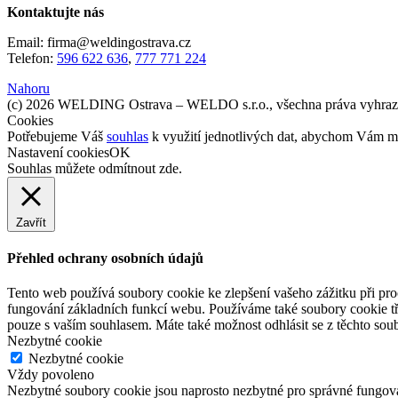
Kontaktujte nás
Email: firma@weldingostrava.cz
Telefon:
596 622 636
,
777 771 224
Nahoru
(c) 2026 WELDING Ostrava – WELDO s.r.o., všechna práva vyhraz
Cookies
Potřebujeme Váš
souhlas
k využití jednotlivých dat, abychom Vám mi
Nastavení cookies
OK
Souhlas můžete odmítnout
zde
.
Zavřít
Přehled ochrany osobních údajů
Tento web používá soubory cookie ke zlepšení vašeho zážitku při pro
fungování základních funkcí webu. Používáme také soubory cookie tř
pouze s vaším souhlasem. Máte také možnost odhlásit se z těchto soub
Nezbytné cookie
Nezbytné cookie
Vždy povoleno
Nezbytné soubory cookie jsou naprosto nezbytné pro správné fungov