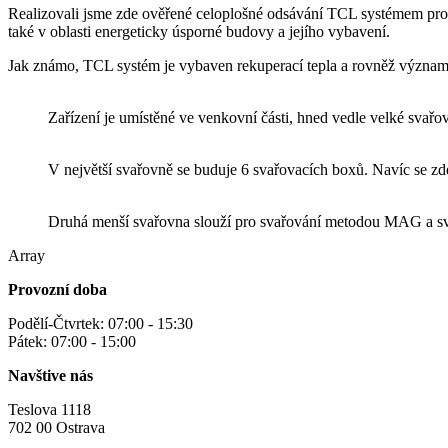
Realizovali jsme zde ověřené celoplošné odsávání TCL systémem pro v
také v oblasti energeticky úsporné budovy a jejího vybavení.
Jak známo, TCL systém je vybaven rekuperací tepla a rovněž významně
Zařízení je umístěné ve venkovní části, hned vedle velké svařo
V největší svařovně se buduje 6 svařovacích boxů. Navíc se zde
Druhá menší svařovna slouží pro svařování metodou MAG a sv
Array
Provozní doba
Podělí-Čtvrtek: 07:00 - 15:30
Pátek: 07:00 - 15:00
Navštive nás
Teslova 1118
702 00 Ostrava