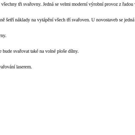
šechny tři svařovny. Jedná se velmi moderní výrobní provoz z řadou vy
 šetří náklady na vytápění všech tří svařoven. U novostaveb se jedná
vny.
 bude svařovat také na volné ploše dílny.
ařování laserem.