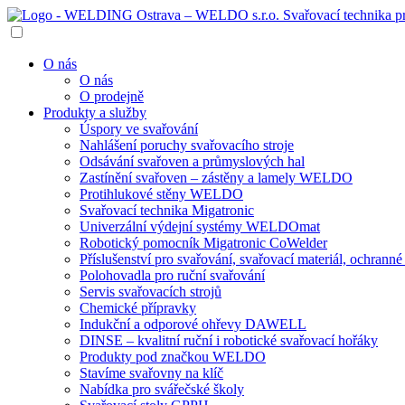
O nás
O nás
O prodejně
Produkty a služby
Úspory ve svařování
Nahlášení poruchy svařovacího stroje
Odsávání svařoven a průmyslových hal
Zastínění svařoven – zástěny a lamely WELDO
Protihlukové stěny WELDO
Svařovací technika Migatronic
Univerzální výdejní systémy WELDOmat
Robotický pomocník Migatronic CoWelder
Příslušenství pro svařování, svařovací materiál, ochran
Polohovadla pro ruční svařování
Servis svařovacích strojů
Chemické přípravky
Indukční a odporové ohřevy DAWELL
DINSE – kvalitní ruční i robotické svařovací hořáky
Produkty pod značkou WELDO
Stavíme svařovny na klíč
Nabídka pro svářečské školy