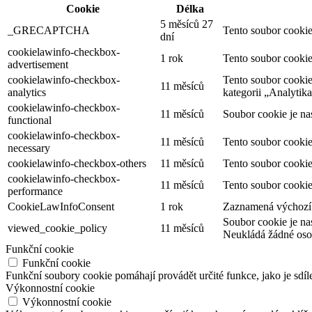
Cookie
Délka
5 měsíců 27
_GRECAPTCHA
Tento soubor cookie
dní
cookielawinfo-checkbox-
1 rok
Tento soubor cookie
advertisement
cookielawinfo-checkbox-
Tento soubor cookie
11 měsíců
analytics
kategorii „Analytika
cookielawinfo-checkbox-
11 měsíců
Soubor cookie je na
functional
cookielawinfo-checkbox-
11 měsíců
Tento soubor cookie
necessary
cookielawinfo-checkbox-others
11 měsíců
Tento soubor cookie
cookielawinfo-checkbox-
11 měsíců
Tento soubor cookie
performance
CookieLawInfoConsent
1 rok
Zaznamená výchozí s
Soubor cookie je na
viewed_cookie_policy
11 měsíců
Neukládá žádné oso
Funkční cookie
Funkční cookie
Funkční soubory cookie pomáhají provádět určité funkce, jako je sdíl
Výkonnostní cookie
Výkonnostní cookie