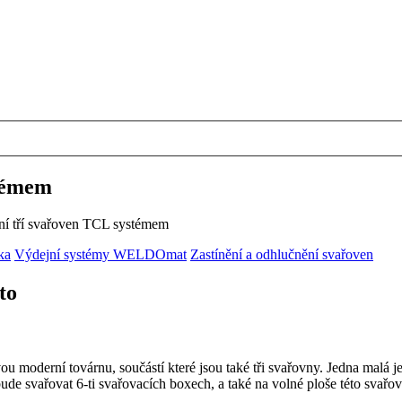
stémem
ní tří svařoven TCL systémem
ka
Výdejní systémy WELDOmat
Zastínění a odhlučnění svařoven
to
 moderní továrnu, součástí které jsou také tři svařovny. Jedna malá je
de svařovat 6-ti svařovacích boxech, a také na volné ploše této svařov