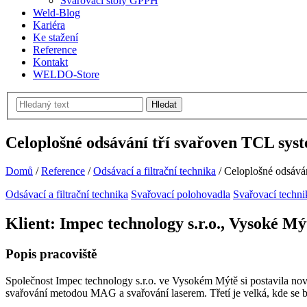
Svařovací stoly GPPH
Weld-Blog
Kariéra
Ke stažení
Reference
Kontakt
WELDO-Store
Hledat
Celoplošné odsávání tří svařoven TCL sy
Domů
/
Reference
/
Odsávací a filtrační technika
/
Celoplošné odsává
Odsávací a filtrační technika
Svařovací polohovadla
Svařovací techni
Klient: Impec technology s.r.o., Vysoké Mý
Popis pracoviště
Společnost Impec technology s.r.o. ve Vysokém Mýtě si postavila novou
svařování metodou MAG a svařování laserem. Třetí je velká, kde se bu