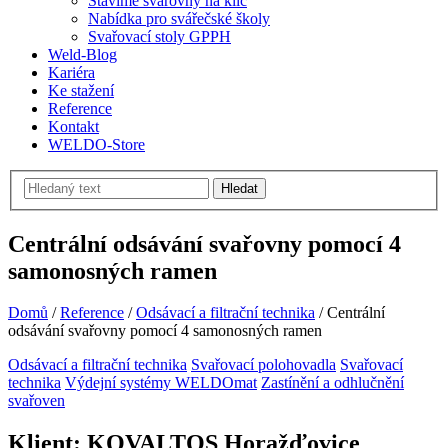
Stavíme svařovny na klíč
Nabídka pro svářečské školy
Svařovací stoly GPPH
Weld-Blog
Kariéra
Ke stažení
Reference
Kontakt
WELDO-Store
Hledat
Centrální odsávání svařovny pomocí 4
samonosných ramen
Domů
/
Reference
/
Odsávací a filtrační technika
/
Centrální
odsávání svařovny pomocí 4 samonosných ramen
Odsávací a filtrační technika
Svařovací polohovadla
Svařovací
technika
Výdejní systémy WELDOmat
Zastínění a odhlučnění
svařoven
Klient: KOVALTOS Horažďovice