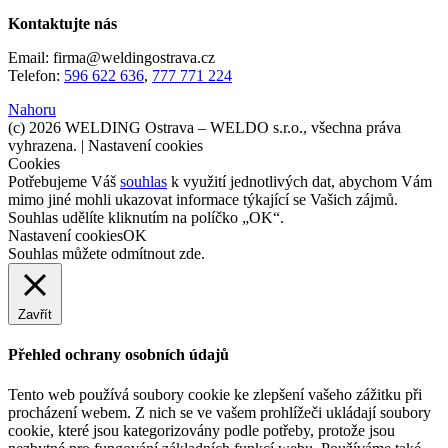
Kontaktujte nás
Email: firma@weldingostrava.cz
Telefon:
596 622 636
,
777 771 224
Nahoru
(c) 2026 WELDING Ostrava – WELDO s.r.o., všechna práva
vyhrazena. |
Nastavení cookies
Cookies
Potřebujeme Váš
souhlas
k využití jednotlivých dat, abychom Vám
mimo jiné mohli ukazovat informace týkající se Vašich zájmů.
Souhlas udělíte kliknutím na políčko „OK“.
Nastavení cookies
OK
Souhlas můžete odmítnout
zde
.
Zavřít
Přehled ochrany osobních údajů
Tento web používá soubory cookie ke zlepšení vašeho zážitku při
procházení webem. Z nich se ve vašem prohlížeči ukládají soubory
cookie, které jsou kategorizovány podle potřeby, protože jsou