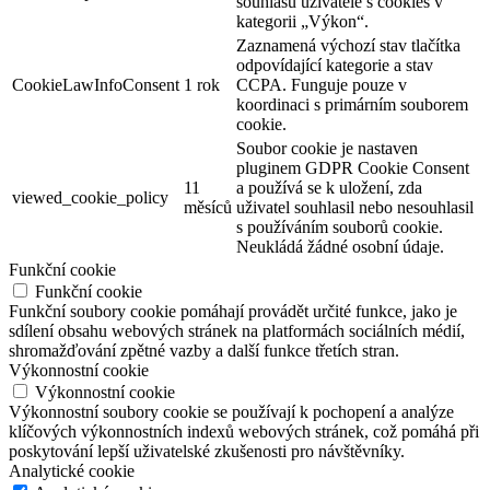
souhlasu uživatele s cookies v
kategorii „Výkon“.
Zaznamená výchozí stav tlačítka
odpovídající kategorie a stav
CookieLawInfoConsent
1 rok
CCPA. Funguje pouze v
koordinaci s primárním souborem
cookie.
Soubor cookie je nastaven
pluginem GDPR Cookie Consent
11
a používá se k uložení, zda
viewed_cookie_policy
měsíců
uživatel souhlasil nebo nesouhlasil
s používáním souborů cookie.
Neukládá žádné osobní údaje.
Funkční cookie
Funkční cookie
Funkční soubory cookie pomáhají provádět určité funkce, jako je
sdílení obsahu webových stránek na platformách sociálních médií,
shromažďování zpětné vazby a další funkce třetích stran.
Výkonnostní cookie
Výkonnostní cookie
Výkonnostní soubory cookie se používají k pochopení a analýze
klíčových výkonnostních indexů webových stránek, což pomáhá při
poskytování lepší uživatelské zkušenosti pro návštěvníky.
Analytické cookie