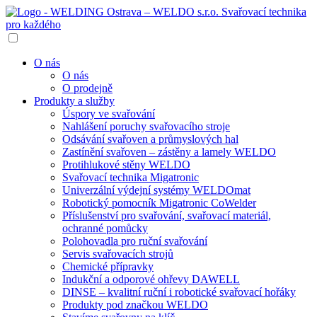
O nás
O nás
O prodejně
Produkty a služby
Úspory ve svařování
Nahlášení poruchy svařovacího stroje
Odsávání svařoven a průmyslových hal
Zastínění svařoven – zástěny a lamely WELDO
Protihlukové stěny WELDO
Svařovací technika Migatronic
Univerzální výdejní systémy WELDOmat
Robotický pomocník Migatronic CoWelder
Příslušenství pro svařování, svařovací materiál,
ochranné pomůcky
Polohovadla pro ruční svařování
Servis svařovacích strojů
Chemické přípravky
Indukční a odporové ohřevy DAWELL
DINSE – kvalitní ruční i robotické svařovací hořáky
Produkty pod značkou WELDO