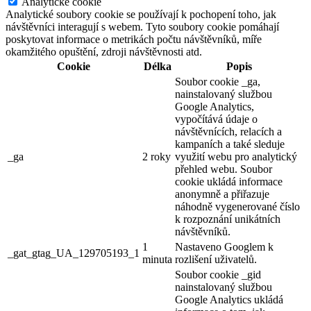
Analytické cookie
Analytické soubory cookie se používají k pochopení toho, jak
návštěvníci interagují s webem. Tyto soubory cookie pomáhají
poskytovat informace o metrikách počtu návštěvníků, míře
okamžitého opuštění, zdroji návštěvnosti atd.
Cookie
Délka
Popis
Soubor cookie _ga,
nainstalovaný službou
Google Analytics,
vypočítává údaje o
návštěvnících, relacích a
kampaních a také sleduje
_ga
2 roky
využití webu pro analytický
přehled webu. Soubor
cookie ukládá informace
anonymně a přiřazuje
náhodně vygenerované číslo
k rozpoznání unikátních
návštěvníků.
1
Nastaveno Googlem k
_gat_gtag_UA_129705193_1
minuta
rozlišení uživatelů.
Soubor cookie _gid
nainstalovaný službou
Google Analytics ukládá