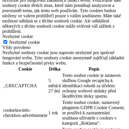
nezbytné pro fungování základních funkcí webu. Používáme také
soubory cookie třetích stran, které nám pomáhají analyzovat a
porozumět tomu, jak tento web používáte. Tyto cookies budou
uloženy ve vašem prohlížeči pouze s vaším souhlasem. Máte také
možnost odhlásit se z těchto souborů cookie. Ale odhlášení
některých z těchto souborů cookie může ovlivnit váš zážitek z
prohlížení.
Nezbytné cookie
Nezbytné cookie
Vždy povoleno
Nezbytné soubory cookie jsou naprosto nezbytné pro správné
fungování webu. Tyto soubory cookie anonymně zajišťují základní
funkce a bezpečnostní prvky webu.
Cookie
Délka
Popis
Tento soubor cookie je nastaven
5
službou Google recaptcha k
_GRECAPTCHA
měsíců
identifikaci robotů za účelem
27 dní
ochrany webové stránky před
škodlivými útoky spamu.
Tento soubor cookie, nastavený
pluginem GDPR Cookie Consent,
cookielawinfo-
1 rok
se používá k zaznamenání
checkbox-advertisement
souhlasu uživatele s cookies v
kategorii „Reklama“.