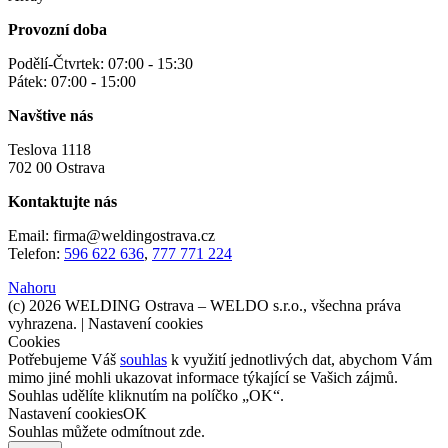
Provozní doba
Podělí-Čtvrtek: 07:00 - 15:30
Pátek: 07:00 - 15:00
Navštive nás
Teslova 1118
702 00 Ostrava
Kontaktujte nás
Email: firma@weldingostrava.cz
Telefon:
596 622 636
,
777 771 224
Nahoru
(c) 2026 WELDING Ostrava – WELDO s.r.o., všechna práva
vyhrazena. |
Nastavení cookies
Cookies
Potřebujeme Váš
souhlas
k využití jednotlivých dat, abychom Vám
mimo jiné mohli ukazovat informace týkající se Vašich zájmů.
Souhlas udělíte kliknutím na políčko „OK“.
Nastavení cookies
OK
Souhlas můžete odmítnout
zde
.