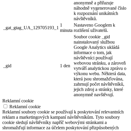
anonymně a přiřazuje
náhodně vygenerované číslo
k rozpoznání unikátních
návštěvníků.
1
Nastaveno Googlem k
_gat_gtag_UA_129705193_1
minuta
rozlišení uživatelů.
Soubor cookie _gid
nainstalovaný službou
Google Analytics ukládá
informace o tom, jak
návštěvníci používají
webovou stránku, a zároveň
_gid
1 den
vytváří analytickou zprávu o
výkonu webu. Některá data,
která jsou shromažďována,
zahrnují počet návštěvníků,
jejich zdroj a stránky, které
anonymně navštěvují.
Reklamní cookie
Reklamní cookie
Reklamní soubory cookie se používají k poskytování relevantních
reklam a marketingových kampaní návštěvníkům. Tyto soubory
cookie sledují návštěvníky napříč webovými stránkami a
shromažďují informace za účelem poskytování přizpůsobených