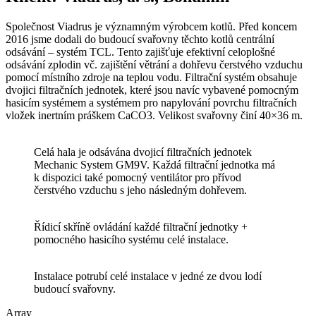
Společnost Viadrus je významným výrobcem kotlů. Před koncem
2016 jsme dodali do budoucí svařovny těchto kotlů centrální
odsávání – systém TCL. Tento zajišťuje efektivní celoplošné
odsávání zplodin vč. zajištění větrání a dohřevu čerstvého vzduchu
pomocí místního zdroje na teplou vodu. Filtrační systém obsahuje
dvojici filtračních jednotek, které jsou navíc vybavené pomocným
hasicím systémem a systémem pro napylování povrchu filtračních
vložek inertním práškem CaCO3. Velikost svařovny činí 40×36 m.
Celá hala je odsávána dvojicí filtračních jednotek
Mechanic System GM9V. Každá filtrační jednotka má
k dispozici také pomocný ventilátor pro přívod
čerstvého vzduchu s jeho následným dohřevem.
Řídicí skříně ovládání každé filtrační jednotky +
pomocného hasicího systému celé instalace.
Instalace potrubí celé instalace v jedné ze dvou lodí
budoucí svařovny.
Array