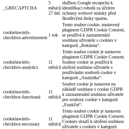
5
službou Google recaptcha k
_GRECAPTCHA
měsíců
identifikaci robotů za účelem
27 dní
ochrany webové stránky před
škodlivými útoky spamu.
Tento soubor cookie, nastavený
pluginem GDPR Cookie Consent,
cookielawinfo-
1 rok
se používá k zaznamenání
checkbox-advertisement
souhlasu uživatele s cookies v
kategorii „Reklama“.
Tento soubor cookie je nastaven
pluginem GDPR Cookie Consent.
cookielawinfo-
11
Soubor cookie se používá k
checkbox-analytics
měsíců
uložení souhlasu uživatele s
používáním souborů cookie v
kategorii „Analytika“.
Soubor cookie je nastaven na
základě souhlasu s cookie GDPR
cookielawinfo-
11
k zaznamenání souhlasu uživatele
checkbox-functional
měsíců
pro soubory cookie v kategorii
„Funkční“.
Tento soubor cookie je nastaven
pluginem GDPR Cookie Consent.
cookielawinfo-
11
Cookies slouží k uložení souhlasu
checkbox-necessary
měsíců
uživatele s cookies v kategorii