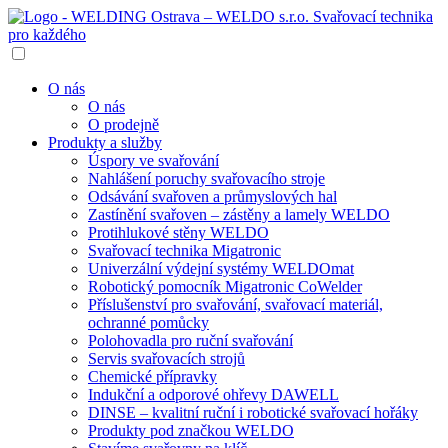
O nás
O nás
O prodejně
Produkty a služby
Úspory ve svařování
Nahlášení poruchy svařovacího stroje
Odsávání svařoven a průmyslových hal
Zastínění svařoven – zástěny a lamely WELDO
Protihlukové stěny WELDO
Svařovací technika Migatronic
Univerzální výdejní systémy WELDOmat
Robotický pomocník Migatronic CoWelder
Příslušenství pro svařování, svařovací materiál,
ochranné pomůcky
Polohovadla pro ruční svařování
Servis svařovacích strojů
Chemické přípravky
Indukční a odporové ohřevy DAWELL
DINSE – kvalitní ruční i robotické svařovací hořáky
Produkty pod značkou WELDO