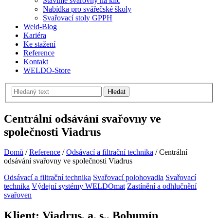
Stavíme svařovny na klíč
Nabídka pro svářečské školy
Svařovací stoly GPPH
Weld-Blog
Kariéra
Ke stažení
Reference
Kontakt
WELDO-Store
Hledat
Centrální odsávání svařovny ve
společnosti Viadrus
Domů
/
Reference
/
Odsávací a filtrační technika
/
Centrální
odsávání svařovny ve společnosti Viadrus
Odsávací a filtrační technika
Svařovací polohovadla
Svařovací
technika
Výdejní systémy WELDOmat
Zastínění a odhlučnění
svařoven
Klient: Viadrus, a. s., Bohumín