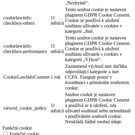
„Nezbytné“.
Tento soubor cookie je nastaven
pluginem GDPR Cookie Consent.
cookielawinfo-
11
Cookie se používá k uložení
checkbox-others
měsíců
souhlasu uživatele s cookies v
kategorii „Jiné.
Tento soubor cookie je nastaven
pluginem GDPR Cookie Consent.
cookielawinfo-
11
Cookie se používá k uložení
checkbox-performance
měsíců
souhlasu uživatele s cookies v
kategorii „Výkon“.
Zaznamená výchozí stav tlačítka
odpovídající kategorie a stav
CookieLawInfoConsent
1 rok
CCPA. Funguje pouze v
koordinaci s primárním souborem
cookie.
Soubor cookie je nastaven
pluginem GDPR Cookie Consent
11
a používá se k uložení, zda
viewed_cookie_policy
měsíců
uživatel souhlasil nebo nesouhlasil
s používáním souborů cookie.
Neukládá žádné osobní údaje.
Funkční cookie
Funkční cookie