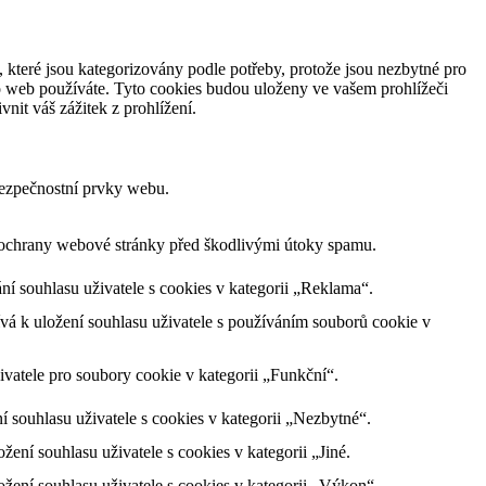
 které jsou kategorizovány podle potřeby, protože jsou nezbytné pro
o web používáte. Tyto cookies budou uloženy ve vašem prohlížeči
nit váš zážitek z prohlížení.
bezpečnostní prvky webu.
m ochrany webové stránky před škodlivými útoky spamu.
 souhlasu uživatele s cookies v kategorii „Reklama“.
á k uložení souhlasu uživatele s používáním souborů cookie v
vatele pro soubory cookie v kategorii „Funkční“.
souhlasu uživatele s cookies v kategorii „Nezbytné“.
ní souhlasu uživatele s cookies v kategorii „Jiné.
ení souhlasu uživatele s cookies v kategorii „Výkon“.