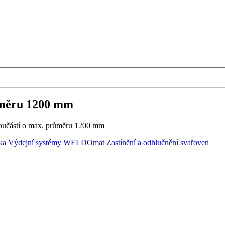
ůměru 1200 mm
oučástí o max. průměru 1200 mm
ka
Výdejní systémy WELDOmat
Zastínění a odhlučnění svařoven