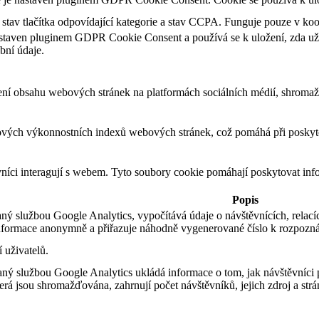
tav tlačítka odpovídající kategorie a stav CCPA. Funguje pouze v ko
staven pluginem GDPR Cookie Consent a používá se k uložení, zda uživ
bní údaje.
ení obsahu webových stránek na platformách sociálních médií, shromažď
ových výkonnostních indexů webových stránek, což pomáhá při poskytov
vníci interagují s webem. Tyto soubory cookie pomáhají poskytovat inf
Popis
ný službou Google Analytics, vypočítává údaje o návštěvnících, relací
formace anonymně a přiřazuje náhodně vygenerované číslo k rozpozná
 uživatelů.
aný službou Google Analytics ukládá informace o tom, jak návštěvníci 
rá jsou shromažďována, zahrnují počet návštěvníků, jejich zdroj a str