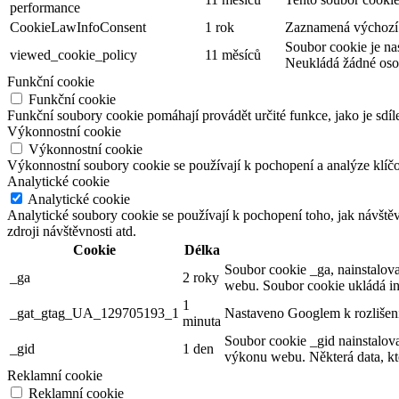
performance
CookieLawInfoConsent
1 rok
Zaznamená výchozí s
Soubor cookie je na
viewed_cookie_policy
11 měsíců
Neukládá žádné oso
Funkční cookie
Funkční cookie
Funkční soubory cookie pomáhají provádět určité funkce, jako je sdíl
Výkonnostní cookie
Výkonnostní cookie
Výkonnostní soubory cookie se používají k pochopení a analýze klíč
Analytické cookie
Analytické cookie
Analytické soubory cookie se používají k pochopení toho, jak návště
zdroji návštěvnosti atd.
Cookie
Délka
Soubor cookie _ga, nainstalova
_ga
2 roky
webu. Soubor cookie ukládá in
1
_gat_gtag_UA_129705193_1
Nastaveno Googlem k rozlišení
minuta
Soubor cookie _gid nainstalov
_gid
1 den
výkonu webu. Některá data, kte
Reklamní cookie
Reklamní cookie