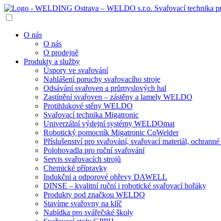
O nás
O nás
O prodejně
Produkty a služby
Úspory ve svařování
Nahlášení poruchy svařovacího stroje
Odsávání svařoven a průmyslových hal
Zastínění svařoven – zástěny a lamely WELDO
Protihlukové stěny WELDO
Svařovací technika Migatronic
Univerzální výdejní systémy WELDOmat
Robotický pomocník Migatronic CoWelder
Příslušenství pro svařování, svařovací materiál, ochran
Polohovadla pro ruční svařování
Servis svařovacích strojů
Chemické přípravky
Indukční a odporové ohřevy DAWELL
DINSE – kvalitní ruční i robotické svařovací hořáky
Produkty pod značkou WELDO
Stavíme svařovny na klíč
Nabídka pro svářečské školy