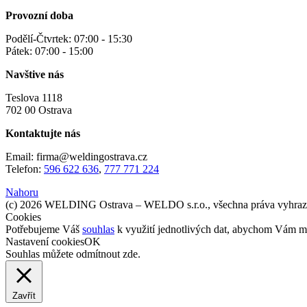
Provozní doba
Podělí-Čtvrtek: 07:00 - 15:30
Pátek: 07:00 - 15:00
Navštive nás
Teslova 1118
702 00 Ostrava
Kontaktujte nás
Email: firma@weldingostrava.cz
Telefon:
596 622 636
,
777 771 224
Nahoru
(c) 2026 WELDING Ostrava – WELDO s.r.o., všechna práva vyhraz
Cookies
Potřebujeme Váš
souhlas
k využití jednotlivých dat, abychom Vám mi
Nastavení cookies
OK
Souhlas můžete odmítnout
zde
.
Zavřít