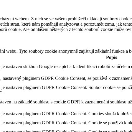
cházení webem. Z nich se ve vašem prohlížeči ukládají soubory cookie,
etích stran, které nám pomáhají analyzovat a porozumět tomu, jak tent
orů cookie. Ale odhlášení některých z těchto souborů cookie může ovliv
ání webu. Tyto soubory cookie anonymně zajišťují základní funkce a 
Popis
 je nastaven službou Google recaptcha k identifikaci robotů za účele
, nastavený pluginem GDPR Cookie Consent, se používá k zaznamenání
 je nastaven pluginem GDPR Cookie Consent. Soubor cookie se použív
“.
staven na základě souhlasu s cookie GDPR k zaznamenání souhlasu uži
 je nastaven pluginem GDPR Cookie Consent. Cookies slouží k uložení 
 je nastaven pluginem GDPR Cookie Consent. Cookie se používá k ulože
 je nastaven pluginem GDPR Cookie Consent. Cookie se používá k ulož