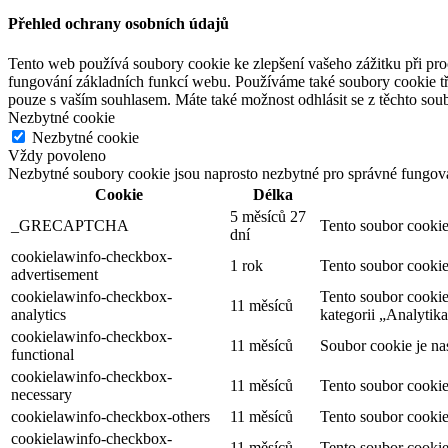
Přehled ochrany osobních údajů
Tento web používá soubory cookie ke zlepšení vašeho zážitku při pro
fungování základních funkcí webu. Používáme také soubory cookie tř
pouze s vaším souhlasem. Máte také možnost odhlásit se z těchto soub
Nezbytné cookie
Nezbytné cookie
Vždy povoleno
Nezbytné soubory cookie jsou naprosto nezbytné pro správné fungov
Cookie
Délka
5 měsíců 27
_GRECAPTCHA
Tento soubor cookie
dní
cookielawinfo-checkbox-
1 rok
Tento soubor cookie
advertisement
cookielawinfo-checkbox-
Tento soubor cookie
11 měsíců
analytics
kategorii „Analytika
cookielawinfo-checkbox-
11 měsíců
Soubor cookie je na
functional
cookielawinfo-checkbox-
11 měsíců
Tento soubor cookie
necessary
cookielawinfo-checkbox-others
11 měsíců
Tento soubor cookie
cookielawinfo-checkbox-
11 měsíců
Tento soubor cookie