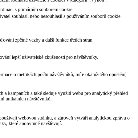
ordinaci s primárním souborem cookie.
atel souhlasil nebo nesouhlasil s používáním souborů cookie.
ování zpětné vazby a další funkce třetích stran.
ání lepší uživatelské zkušenosti pro návštěvníky.
ormace o metrikách počtu návštěvníků, míře okamžitého opuštění,
ch a kampaních a také sleduje využití webu pro analytický přehled
ní unikátních návštěvníků.
používají webovou stránku, a zároveň vytváří analytickou zprávu o
ánky, které anonymně navštěvují.