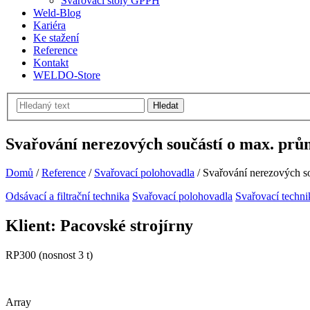
Svařovací stoly GPPH
Weld-Blog
Kariéra
Ke stažení
Reference
Kontakt
WELDO-Store
Hledat
Svařování nerezových součástí o max. pr
Domů
/
Reference
/
Svařovací polohovadla
/
Svařování nerezových s
Odsávací a filtrační technika
Svařovací polohovadla
Svařovací techni
Klient: Pacovské strojírny
RP300 (nosnost 3 t)
Array