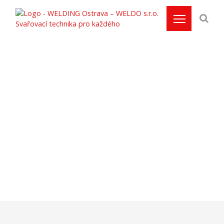
Výdejní systém
WELDOmat pro firmu
s 25-ti svářeči
Domů
/
Reference
/
Výdejní systémy WELDOmat
/
Výdejní
systém WELDOmat pro firmu s 25-ti svářeči