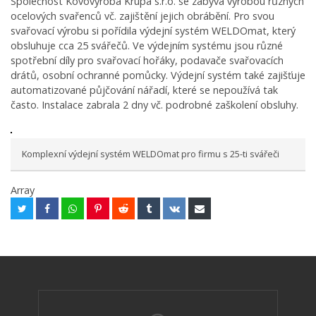
Společnost Kovovýroba Krupa s.r.o. se zabývá výrobou různých
ocelových svařenců vč. zajištění jejich obrábění. Pro svou
svařovací výrobu si pořídila výdejní systém WELDOmat, který
obsluhuje cca 25 svářečů. Ve výdejním systému jsou různé
spotřební díly pro svařovací hořáky, podavače svařovacích
drátů, osobní ochranné pomůcky. Výdejní systém také zajišťuje
automatizované půjčování nářadí, které se nepoužívá tak
často. Instalace zabrala 2 dny vč. podrobné zaškolení obsluhy.
Komplexní výdejní systém WELDOmat pro firmu s 25-ti svářeči
Array