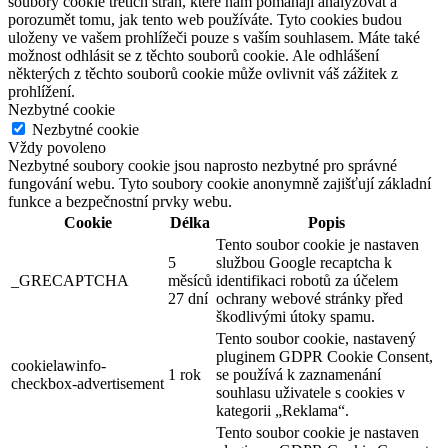
soubory cookie třetích stran, které nám pomáhají analyzovat a
porozumět tomu, jak tento web používáte. Tyto cookies budou
uloženy ve vašem prohlížeči pouze s vaším souhlasem. Máte také
možnost odhlásit se z těchto souborů cookie. Ale odhlášení
některých z těchto souborů cookie může ovlivnit váš zážitek z
prohlížení.
Nezbytné cookie
Nezbytné cookie
Vždy povoleno
Nezbytné soubory cookie jsou naprosto nezbytné pro správné
fungování webu. Tyto soubory cookie anonymně zajišťují základní
funkce a bezpečnostní prvky webu.
Cookie
Délka
Popis
Tento soubor cookie je nastaven
5
službou Google recaptcha k
_GRECAPTCHA
měsíců
identifikaci robotů za účelem
27 dní
ochrany webové stránky před
škodlivými útoky spamu.
Tento soubor cookie, nastavený
pluginem GDPR Cookie Consent,
cookielawinfo-
1 rok
se používá k zaznamenání
checkbox-advertisement
souhlasu uživatele s cookies v
kategorii „Reklama“.
Tento soubor cookie je nastaven