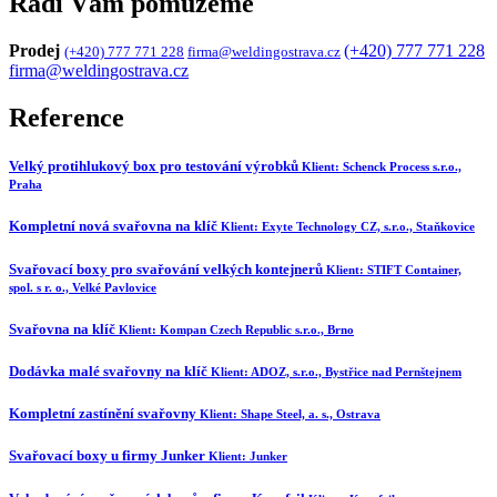
Rádi Vám pomůžeme
Prodej
(+420) 777 771 228
(+420) 777 771 228
firma@weldingostrava.cz
firma@weldingostrava.cz
Reference
Velký protihlukový box pro testování výrobků
Klient:
Schenck Process s.r.o.,
Praha
Kompletní nová svařovna na klíč
Klient:
Exyte Technology CZ, s.r.o., Staňkovice
Svařovací boxy pro svařování velkých kontejnerů
Klient:
STIFT Container,
spol. s r. o., Velké Pavlovice
Svařovna na klíč
Klient:
Kompan Czech Republic s.r.o., Brno
Dodávka malé svařovny na klíč
Klient:
ADOZ, s.r.o., Bystřice nad Pernštejnem
Kompletní zastínění svařovny
Klient:
Shape Steel, a. s., Ostrava
Svařovací boxy u firmy Junker
Klient:
Junker