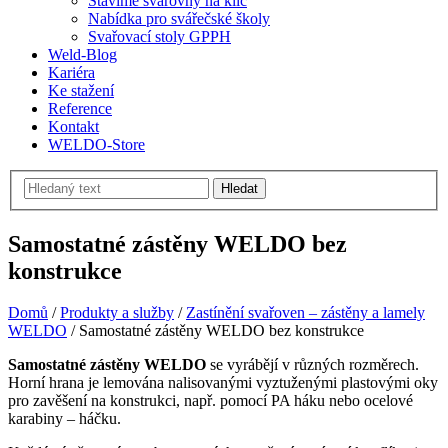
Stavíme svařovny na klíč
Nabídka pro svářečské školy
Svařovací stoly GPPH
Weld-Blog
Kariéra
Ke stažení
Reference
Kontakt
WELDO-Store
Hledat
Samostatné zástěny WELDO bez
konstrukce
Domů
/
Produkty a služby
/
Zastínění svařoven – zástěny a lamely
WELDO
/
Samostatné zástěny WELDO bez konstrukce
Samostatné zástěny WELDO
se vyrábějí v různých rozměrech.
Horní hrana je lemována nalisovanými vyztuženými plastovými oky
pro zavěšení na konstrukci, např. pomocí PA háku nebo ocelové
karabiny – háčku.