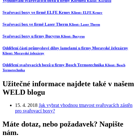
Vybudování svařovacích boxů u firmy Kornfeil
Klient:
Kornfeil
Svařovací boxy ve firmě ELFE Krnov
Klient:
ELFE Krnov
Svařovací box ve firmě Laser Therm
Klient:
Laser Therm
Svařovací boxy u firmy Bucyrus
Klient:
Bucyrus
Oddělení části průmyslové dílny lamelami u firmy Moravské železárny
Klient:
Moravské železárny
Oddělení svařovacích boxů u firmy Bosch Termotechnika
Klient:
Bosch
Termotechnika
Užitečné informace najdete také v našem
WELD blogu
15. 4. 2018
Jak vybrat vhodnou tmavost svařovacích zástěn
pro svařovací boxy?
Máte dotaz, nebo požadavek? Napište
nám.