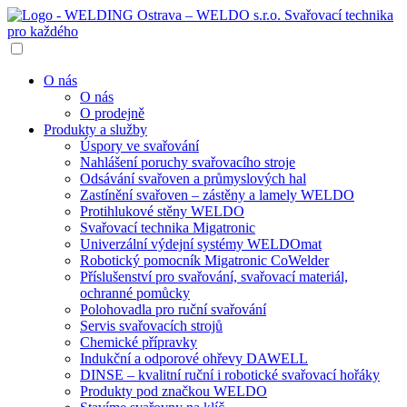
O nás
O nás
O prodejně
Produkty a služby
Úspory ve svařování
Nahlášení poruchy svařovacího stroje
Odsávání svařoven a průmyslových hal
Zastínění svařoven – zástěny a lamely WELDO
Protihlukové stěny WELDO
Svařovací technika Migatronic
Univerzální výdejní systémy WELDOmat
Robotický pomocník Migatronic CoWelder
Příslušenství pro svařování, svařovací materiál,
ochranné pomůcky
Polohovadla pro ruční svařování
Servis svařovacích strojů
Chemické přípravky
Indukční a odporové ohřevy DAWELL
DINSE – kvalitní ruční i robotické svařovací hořáky
Produkty pod značkou WELDO