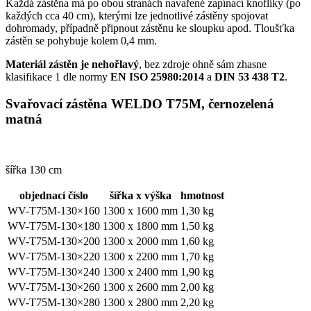
Každá zástěna má po obou stranách navařené zapínací knoflíky (po
každých cca 40 cm), kterými lze jednotlivé zástěny spojovat
dohromady, případně připnout zástěnu ke sloupku apod. Tloušťka
zástěn se pohybuje kolem 0,4 mm.
Materiál zástěn je nehořlavý
, bez zdroje ohně sám zhasne
klasifikace 1 dle normy
EN ISO 25980:2014
a
DIN 53 438 T2
.
Svařovací zástěna WELDO T75M, černozelená
matná
šířka 130 cm
objednací číslo
šířka x výška
hmotnost
WV-T75M-130×160
1300 x 1600 mm
1,30 kg
WV-T75M-130×180
1300 x 1800 mm
1,50 kg
WV-T75M-130×200
1300 x 2000 mm
1,60 kg
WV-T75M-130×220
1300 x 2200 mm
1,70 kg
WV-T75M-130×240
1300 x 2400 mm
1,90 kg
WV-T75M-130×260
1300 x 2600 mm
2,00 kg
WV-T75M-130×280
1300 x 2800 mm
2,20 kg