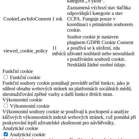
kategorii „Výkon“.
Zaznamená výchozí stav tlačítka
odpovídající kategorie a stav
CookieLawInfoConsent
1 rok
CCPA. Funguje pouze v
koordinaci s primárním souborem
cookie.
Soubor cookie je nastaven
pluginem GDPR Cookie Consent
11
a používá se k uložení, zda
viewed_cookie_policy
měsíců
uživatel souhlasil nebo nesouhlasil
s používáním souborů cookie.
Neukládá žádné osobní údaje.
Funkční cookie
Funkční cookie
Funkční soubory cookie pomáhají provádět určité funkce, jako je
sdílení obsahu webových stránek na platformách sociálních médií,
shromažďování zpětné vazby a další funkce třetích stran.
Výkonnostní cookie
Výkonnostní cookie
Výkonnostní soubory cookie se používají k pochopení a analýze
klíčových výkonnostních indexů webových stránek, což pomáhá při
poskytování lepší uživatelské zkušenosti pro návštěvníky.
Analytické cookie
Analytické cookie