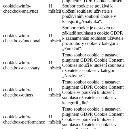
pluginem GDPR Cookie Consent.
cookielawinfo-
11
Soubor cookie se používá k
checkbox-analytics
měsíců
uložení souhlasu uživatele s
používáním souborů cookie v
kategorii „Analytika“.
Soubor cookie je nastaven na
základě souhlasu s cookie GDPR
cookielawinfo-
11
k zaznamenání souhlasu uživatele
checkbox-functional
měsíců
pro soubory cookie v kategorii
„Funkční“.
Tento soubor cookie je nastaven
pluginem GDPR Cookie Consent.
cookielawinfo-
11
Cookies slouží k uložení souhlasu
checkbox-necessary
měsíců
uživatele s cookies v kategorii
„Nezbytné“.
Tento soubor cookie je nastaven
pluginem GDPR Cookie Consent.
cookielawinfo-
11
Cookie se používá k uložení
checkbox-others
měsíců
souhlasu uživatele s cookies v
kategorii „Jiné.
Tento soubor cookie je nastaven
pluginem GDPR Cookie Consent.
cookielawinfo-
11
Cookie se používá k uložení
checkbox-performance
měsíců
souhlasu uživatele s cookies v