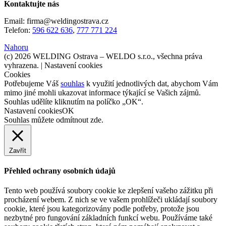
Kontaktujte nás
Email: firma@weldingostrava.cz
Telefon:
596 622 636
,
777 771 224
Nahoru
(c) 2026 WELDING Ostrava – WELDO s.r.o., všechna práva
vyhrazena. |
Nastavení cookies
Cookies
Potřebujeme Váš
souhlas
k využití jednotlivých dat, abychom Vám
mimo jiné mohli ukazovat informace týkající se Vašich zájmů.
Souhlas udělíte kliknutím na políčko „OK“.
Nastavení cookies
OK
Souhlas můžete odmítnout
zde
.
Zavřít
Přehled ochrany osobních údajů
Tento web používá soubory cookie ke zlepšení vašeho zážitku při
procházení webem. Z nich se ve vašem prohlížeči ukládají soubory
cookie, které jsou kategorizovány podle potřeby, protože jsou
nezbytné pro fungování základních funkcí webu. Používáme také