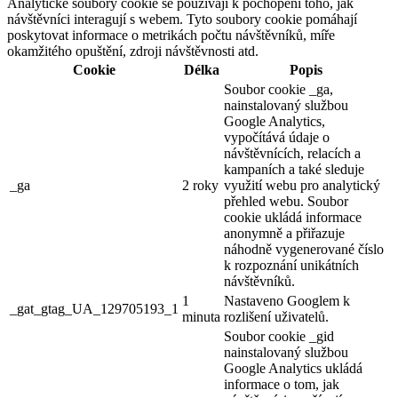
Analytické soubory cookie se používají k pochopení toho, jak
návštěvníci interagují s webem. Tyto soubory cookie pomáhají
poskytovat informace o metrikách počtu návštěvníků, míře
okamžitého opuštění, zdroji návštěvnosti atd.
Cookie
Délka
Popis
Soubor cookie _ga,
nainstalovaný službou
Google Analytics,
vypočítává údaje o
návštěvnících, relacích a
kampaních a také sleduje
_ga
2 roky
využití webu pro analytický
přehled webu. Soubor
cookie ukládá informace
anonymně a přiřazuje
náhodně vygenerované číslo
k rozpoznání unikátních
návštěvníků.
1
Nastaveno Googlem k
_gat_gtag_UA_129705193_1
minuta
rozlišení uživatelů.
Soubor cookie _gid
nainstalovaný službou
Google Analytics ukládá
informace o tom, jak