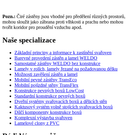
Pozn.:
Čiré zástěny jsou vhodné pro předělení různých prostorů,
mohou sloužit jako zábrana proti vlhkosti a prachu nebo mohou
tvořit koridor pro proudění vzduchu apod.
Naše specializace
Základní principy a informace k zastínění svařoven
Barevné provedení zástěn a lamel WELDO
Samostatné zástěny WELDO bez konstrukce
Lamely v rolích, lamely řezané na požadovanou délku
Možnosti zavěšení zástěn a lamel
Mobilní pevné zástěny TransEco
Mobilní pojízdné stěny TransFlex
Konstrukce pevných boxů LowCost
Standardní konstrukce pevných boxů
Dveřní systémy svařovacích boxů a dělicích stěn
Kaktusový systém volně stojících svařovacích boxů
Dílčí komponenty konstrukce boxů
Komplexní výstavba svařoven
Lamelové clony z PVC